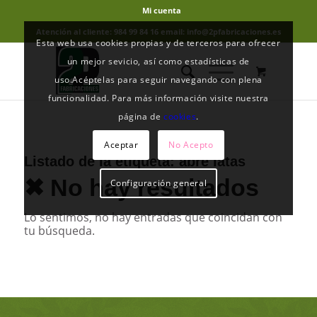
Mi cuenta
Atención al cliente: 984 99 84 16 email: info@2pfabricaciones.es
Esta web usa cookies propias y de terceros para ofrecer
un mejor sevicio, así como estadísticas de
uso.Acéptelas para seguir navegando con plena
funcionalidad. Para más información visite nuestra
página de
cookies
.
Aceptar
No Acepto
Listado de la etiqueta:
abre latas
✖ No hay resultados
Configuración general
Lo sentimos, no hay entradas que coincidan con
tu búsqueda.